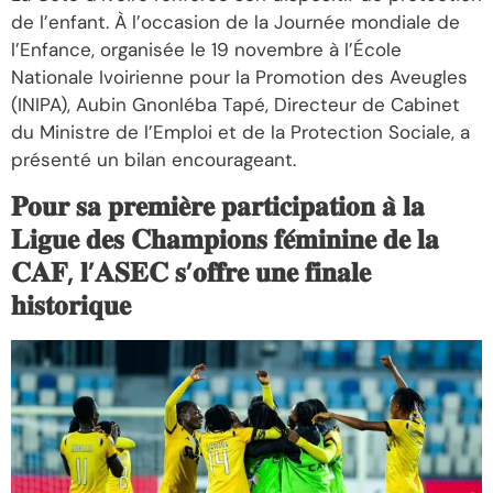
de l’enfant. À l’occasion de la Journée mondiale de
l’Enfance, organisée le 19 novembre à l’École
Nationale Ivoirienne pour la Promotion des Aveugles
(INIPA), Aubin Gnonléba Tapé, Directeur de Cabinet
du Ministre de l’Emploi et de la Protection Sociale, a
présenté un bilan encourageant.
𝐏𝐨𝐮𝐫 𝐬𝐚 𝐩𝐫𝐞𝐦𝐢𝐞̀𝐫𝐞 𝐩𝐚𝐫𝐭𝐢𝐜𝐢𝐩𝐚𝐭𝐢𝐨𝐧 𝐚̀ 𝐥𝐚
𝐋𝐢𝐠𝐮𝐞 𝐝𝐞𝐬 𝐂𝐡𝐚𝐦𝐩𝐢𝐨𝐧𝐬 𝐟𝐞́𝐦𝐢𝐧𝐢𝐧𝐞 𝐝𝐞 𝐥𝐚
𝐂𝐀𝐅, 𝐥’𝐀𝐒𝐄𝐂 𝐬’𝐨𝐟𝐟𝐫𝐞 𝐮𝐧𝐞 𝐟𝐢𝐧𝐚𝐥𝐞
𝐡𝐢𝐬𝐭𝐨𝐫𝐢𝐪𝐮𝐞