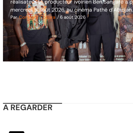
réalisateur et producteur ivoirien Ben Sangaré a 
mercredi 5 août 2026, au cinéma Pathé d’Abidjan
Par
Constant Cocora
/
6 août 2026
A REGARDER