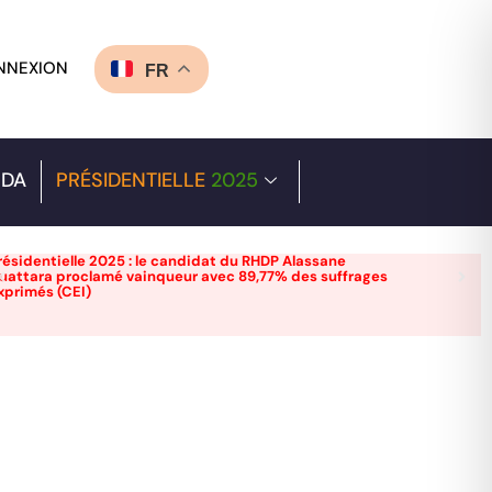
NNEXION
FR
DA
PRÉSIDENTIELLE
2025
résidentielle 2025 : le candidat du RHDP Alassane
uattara proclamé vainqueur avec 89,77% des suffrages
xprimés (CEI)