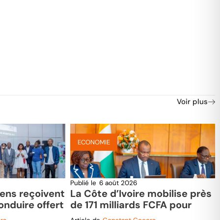
Voir plus
ECONOMIE
Publié le
6 août 2026
iens reçoivent
La Côte d’Ivoire mobilise près
onduire offert
de 171 milliards FCFA pour
 Magic
moderniser son réseau