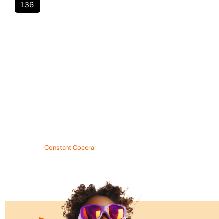
1:36
Publié :
6 août 2026
Concours d’entrée à l’ESATIC : 2 083 ca
Article de
Constant Cocora