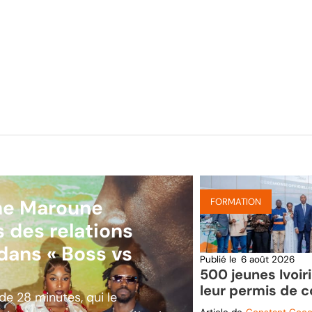
ane Maroune
FORMATION
s des relations
dans « Boss vs
Publié le
6 août 2026
500 jeunes Ivoir
leur permis de c
de 28 minutes, qui le
par la Fondation