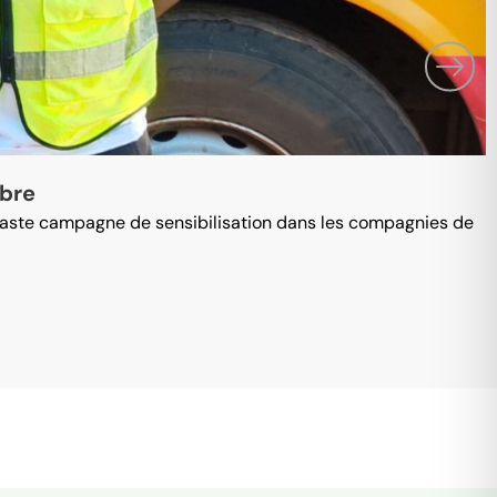
P
mbre
e vaste campagne de sensibilisation dans les compagnies de
L