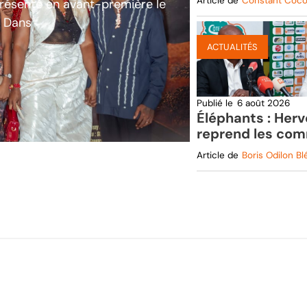
Article de
Constant Coco
présenté en avant-première le
System
. Dans
ACTUALITÉS
Publié le
6 août 2026
Éléphants : Her
reprend les co
Siramana Demb
Article de
Boris Odilon Bl
entraîneur adjoi