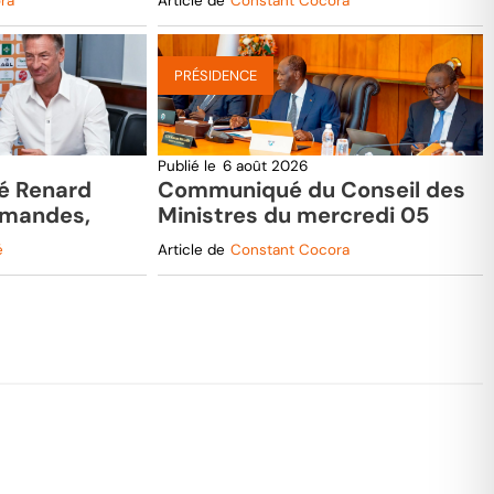
ra
Article de
Constant Cocora
électrique
PRÉSIDENCE
Publié le
6 août 2026
vé Renard
Communiqué du Conseil des
mmandes,
Ministres du mercredi 05
élé nommé
août 2026
é
Article de
Constant Cocora
nt