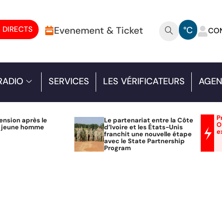
 DIRECTS
Evenement & Ticket
°C
CO
RADIO
SERVICES
LES VÉRIFICATEURS
AGEN
P
ension après le
Le partenariat entre la Côte
O
n jeune homme
d’Ivoire et les États-Unis
e
franchit une nouvelle étape
avec le State Partnership
Program