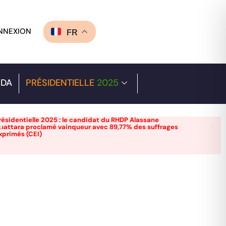
NNEXION
FR
DA
PRÉSIDENTIELLE
2025
résidentielle 2025 : le candidat du RHDP Alassane
uattara proclamé vainqueur avec 89,77% des suffrages
xprimés (CEI)