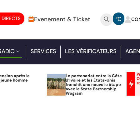
 DIRECTS
Evenement & Ticket
°C
CO
RADIO
SERVICES
LES VÉRIFICATEURS
AGEN
P
ension après le
Le partenariat entre la Côte
O
n jeune homme
d’Ivoire et les États-Unis
e
franchit une nouvelle étape
avec le State Partnership
Program