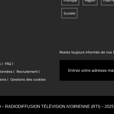
Politique
Région
Publi-
Société
Restez toujours informés de nos
 |
FAQ |
données |
Recrutement |
ions |
Gestions des cookies
O – RADIODIFFUSION TÉLÉVISION IVOIRIENNE (RTI) – 2025