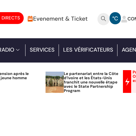
 DIRECTS
Evenement & Ticket
°C
CO
RADIO
SERVICES
LES VÉRIFICATEURS
AGEN
P
ension après le
Le partenariat entre la Côte
O
n jeune homme
d’Ivoire et les États-Unis
e
franchit une nouvelle étape
avec le State Partnership
Program