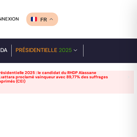
NNEXION
FR
DA
PRÉSIDENTIELLE
2025
résidentielle 2025 : le candidat du RHDP Alassane
uattara proclamé vainqueur avec 89,77% des suffrages
xprimés (CEI)