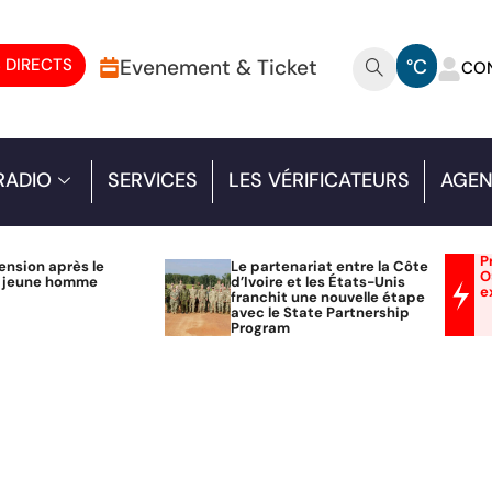
 DIRECTS
Evenement & Ticket
°C
CO
RADIO
SERVICES
LES VÉRIFICATEURS
AGEN
P
ension après le
Le partenariat entre la Côte
O
n jeune homme
d’Ivoire et les États-Unis
e
franchit une nouvelle étape
avec le State Partnership
Program