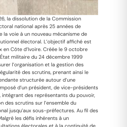
26, la dissolution de la Commission
ctoral national après 25 années de
re la voie à un nouveau mécanisme de
tionnel électoral. L’objectif affiché est
ux en Côte d’Ivoire. Créée le 9 octobre
d’État militaire du 24 décembre 1999
urer l’organisation et la gestion des
égularité des scrutins, prenant ainsi le
épendante structurée autour d’une
mposé d’un président, de vice-présidents
, intégrant des représentants du pouvoir,
ion des scrutins sur l’ensemble du
onal jusqu’aux sous-préfectures. Au fil des
algré les défis inhérents à un
ltations électorales et à la continuité de