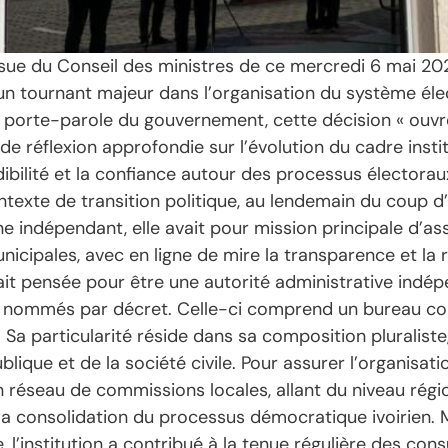
ssue du Conseil des ministres de ce mercredi 6 mai 20
un tournant majeur dans l’organisation du système éle
 porte-parole du gouvernement, cette décision « ouv
e réflexion approfondie sur l’évolution du cadre institu
édibilité et la confiance autour des processus électora
ontexte de transition politique, au lendemain du coup 
e indépendant, elle avait pour mission principale d’ass
unicipales, avec en ligne de mire la transparence et la r
 était pensée pour être une autorité administrative ind
 nommés par décret. Celle-ci comprend un bureau co
 Sa particularité réside dans sa composition pluraliste
ublique et de la société civile. Pour assurer l’organisat
un réseau de commissions locales, allant du niveau régi
 la consolidation du processus démocratique ivoirien. M
l’institution a contribué à la tenue régulière des consu