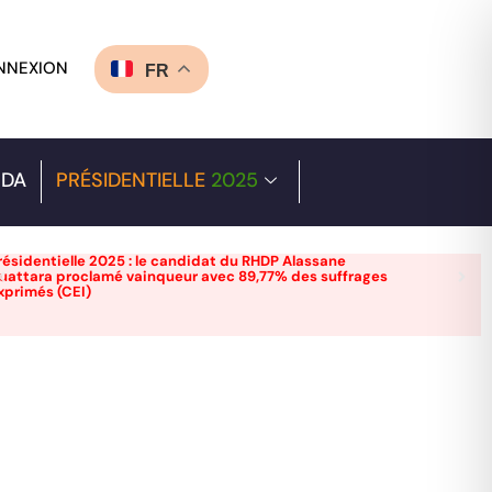
NNEXION
FR
DA
PRÉSIDENTIELLE
2025
résidentielle 2025 : le candidat du RHDP Alassane
uattara proclamé vainqueur avec 89,77% des suffrages
xprimés (CEI)