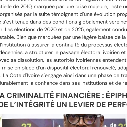
ntielle de 2010, marquée par une crise majeure, reste un
s organisés par la suite témoignent d’une évolution pro
se s’est tenue dans des conditions globalement sereines
. Les élections de 2020 et de 2025, également conduit
table. Bien que marquées par une légère baisse de la 
l’institution à assurer la continuité du processus élect
décennies, à structurer le paysage électoral ivoirien e
Avec sa dissolution, les autorités ivoiriennes entenden
 mise en place d’un dispositif électoral renouvelé, ad
. La Côte d’Ivoire s’engage ainsi dans une phase de t
durablement la confiance dans ses institutions et de re
A CRIMINALITÉ FINANCIÈRE : ÉPIP
 DE L’INTÉGRITÉ UN LEVIER DE P