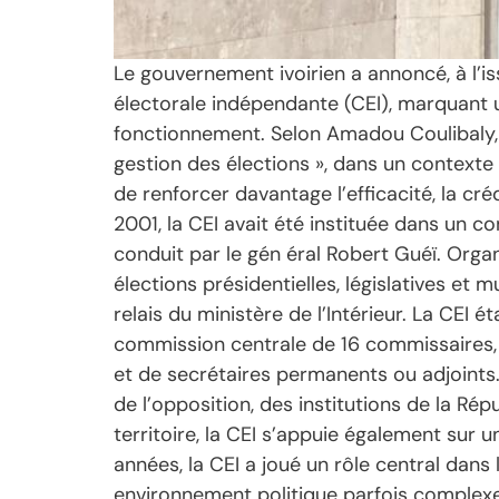
Le gouvernement ivoirien a annoncé, à l’i
électorale indépendante (CEI), marquant 
fonctionnement. Selon Amadou Coulibaly,
gestion des élections », dans un contexte d
de renforcer davantage l’efficacité, la cr
2001, la CEI avait été instituée dans un c
conduit par le gén éral Robert Guéï. Organ
élections présidentielles, législatives et m
relais du ministère de l’Intérieur. La CEI
commission centrale de 16 commissaires,
et de secrétaires permanents ou adjoints.
de l’opposition, des institutions de la Rép
territoire, la CEI s’appuie également sur 
années, la CEI a joué un rôle central dans
environnement politique parfois complexe, 