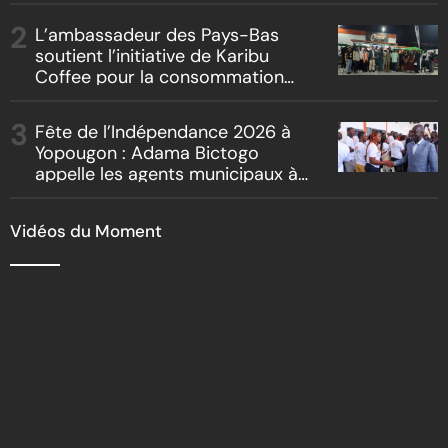
artistes et producteurs dans
« Boss vs Boss »
L’ambassadeur des Pays-Bas
soutient l’initiative de Karibu
Coffee pour la consommation
locale, la traçabilité et le
reboisement
Fête de l’Indépendance 2026 à
Yopougon : Adama Bictogo
appelle les agents municipaux à
être les premiers ambassadeurs
de la commune
Vidéos du Moment