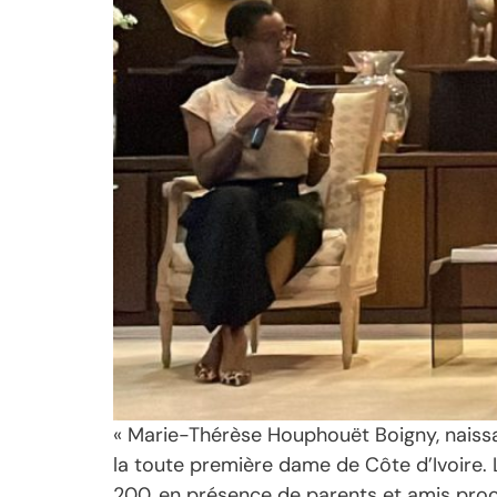
« Marie-Thérèse Houphouët Boigny, naissance
la toute première dame de Côte d’Ivoire. 
200, en présence de parents et amis proch