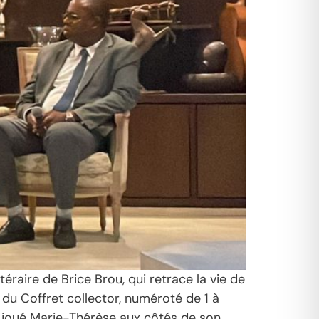
éraire de Brice Brou, qui retrace la vie de
 du Coffret collector, numéroté de 1 à
’a joué Marie-Thérèse aux côtés de son