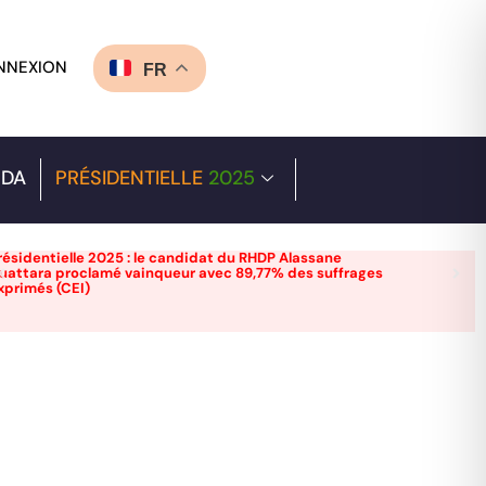
NNEXION
FR
DA
PRÉSIDENTIELLE
2025
résidentielle 2025 : le candidat du RHDP Alassane
uattara proclamé vainqueur avec 89,77% des suffrages
xprimés (CEI)