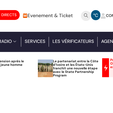
 DIRECTS
Evenement & Ticket
°C
CO
RADIO
SERVICES
LES VÉRIFICATEURS
AGEN
P
ension après le
Le partenariat entre la Côte
O
n jeune homme
d’Ivoire et les États-Unis
e
franchit une nouvelle étape
avec le State Partnership
Program