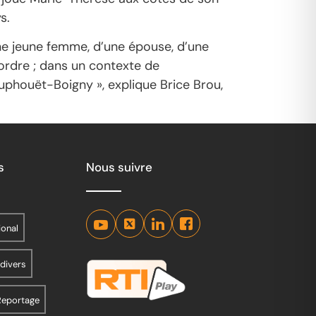
s.
une jeune femme, d’une épouse, d’une
ordre ; dans un contexte de
uphouët-Boigny », explique Brice Brou,
s
Nous suivre
ional
 divers
Reportage