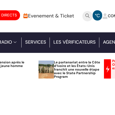
 DIRECTS
Evenement & Ticket
°C
CO
RADIO
SERVICES
LES VÉRIFICATEURS
AGEN
P
ension après le
Le partenariat entre la Côte
O
n jeune homme
d’Ivoire et les États-Unis
e
franchit une nouvelle étape
avec le State Partnership
Program