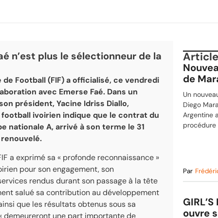
aé n’est plus le sélectionneur de la
Articl
Nouvea
de Mar
de Football (FIF) a officialisé, ce vendredi
collaboration avec Emerse Faé. Dans un
Un nouveau
n président, Yacine Idriss Diallo,
Diego Mara
 football ivoirien indique que le contrat du
Argentine 
procédure 
e nationale A, arrivé à son terme le 31
s renouvelé.
FIF a exprimé sa « profonde reconnaissance »
ivoirien pour son engagement, son
Par
Frédéri
services rendus durant son passage à la tête
ement salué sa contribution au développement
GIRL’S 
ainsi que les résultats obtenus sous sa
ouvre s
s « demeureront une part importante de