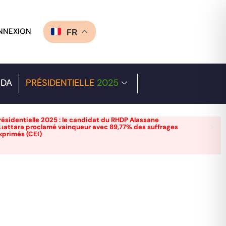
NNEXION
FR
DA
PRÉSIDENTIELLE
2025
résidentielle 2025 : le candidat du RHDP Alassane
uattara proclamé vainqueur avec 89,77% des suffrages
xprimés (CEI)