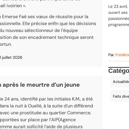
ll ivoirien ».
Le 23 avril
ouvert ses 
à Emerse Faé ses vœux de réussite pour la
passionnée
ssionnelle. Elle précise enfin que les décisions
programme
 du nouveau sélectionneur de l’équipe
osition de son encadrement technique seront
rtun.
Par
Frédéri
1 juillet 2026
Catégo
Actualité
n après le meurtre d’un jeune
Faits div
24 ans, identifié par les initiales K.M., a été
s la nuit à Ouellé, à la suite d’un différend
 avec une prostituée au quartier Commerce.
pportées sur place par l’
AIP(Agence
 femme aurait sollicité l’aide de plusieurs