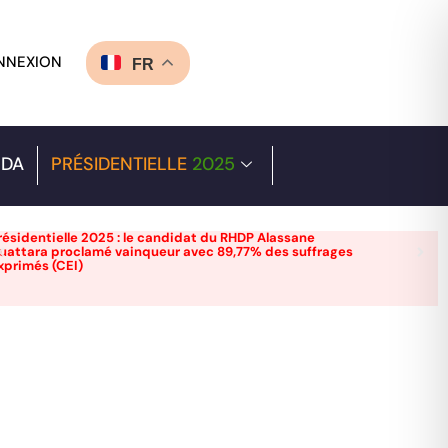
NNEXION
FR
DA
PRÉSIDENTIELLE
2025
résidentielle 2025 : le candidat du RHDP Alassane
uattara proclamé vainqueur avec 89,77% des suffrages
xprimés (CEI)