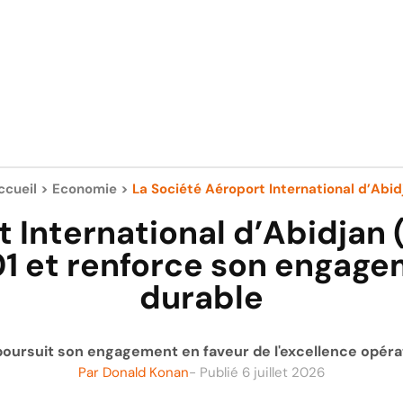
ccueil
>
Economie
>
La Société Aéroport International d’Abidj
 International d’Abidjan
01 et renforce son engag
durable
) poursuit son engagement en faveur de l'excellence opér
Par
Donald Konan
- Publié
6 juillet 2026