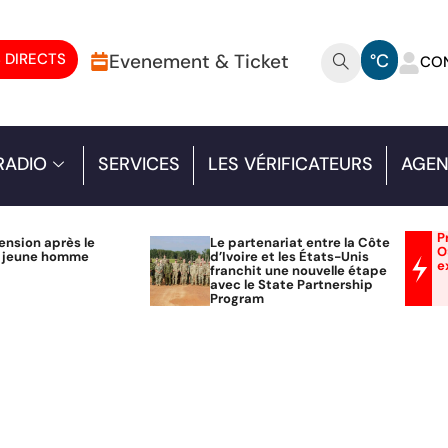
 DIRECTS
Evenement & Ticket
°C
CO
RADIO
SERVICES
LES VÉRIFICATEURS
AGEN
P
ension après le
Le partenariat entre la Côte
O
n jeune homme
d’Ivoire et les États-Unis
e
franchit une nouvelle étape
avec le State Partnership
Program