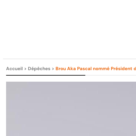
Accueil
>
Dépêches
>
Brou Aka Pascal nommé Président de