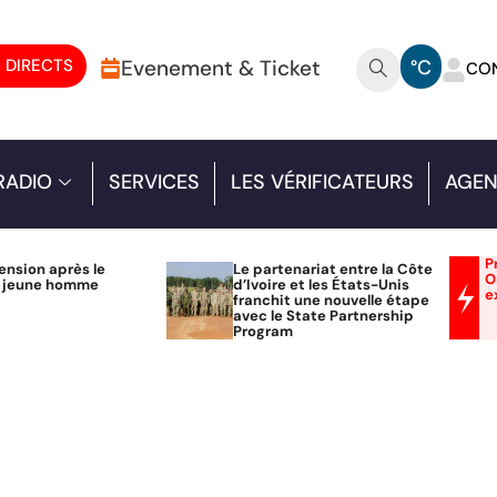
 DIRECTS
Evenement & Ticket
°C
CO
RADIO
SERVICES
LES VÉRIFICATEURS
AGEN
P
ension après le
Le partenariat entre la Côte
O
n jeune homme
d’Ivoire et les États-Unis
e
franchit une nouvelle étape
avec le State Partnership
Program