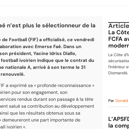
aé n’est plus le sélectionneur de la
Articl
La Côte
FCFA av
de Football (FIF) a officialisé, ce vendredi
modern
collaboration avec Emerse Faé. Dans un
n président, Yacine Idriss Diallo,
La Côte d'I
 football ivoirien indique que le contrat du
sécurisatio
e nationale A, arrivé à son terme le 31
l'Intérieur
Diomandé, a
s renouvelé.
FIF a exprimé sa « profonde reconnaissance »
ivoirien pour son engagement, son
services rendus durant son passage à la tête
Par
Donald
ement salué sa contribution au développement
ainsi que les résultats obtenus sous sa
L’APSF
s « demeureront une part importante de
la comp
ll ivoirien ».