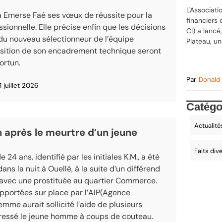
L'Associat
à Emerse Faé ses vœux de réussite pour la
financiers 
ssionnelle. Elle précise enfin que les décisions
CI) a lancé
 du nouveau sélectionneur de l’équipe
Plateau, u
osition de son encadrement technique seront
rtun.
Par
Donald
1 juillet 2026
Catégo
Actualité
n après le meurtre d’un jeune
Faits div
24 ans, identifié par les initiales K.M., a été
s la nuit à Ouellé, à la suite d’un différend
 avec une prostituée au quartier Commerce.
pportées sur place par l’
AIP(Agence
 femme aurait sollicité l’aide de plusieurs
gressé le jeune homme à coups de couteau.