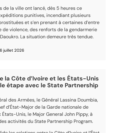
s de la ville ont lancé, dès 5 heures ce
expéditions punitives, incendiant plusieurs
prostituées et s’en prenant à certaines d’entre
e de violence, des renforts de la gendarmerie
Daoukro. La situation demeure très tendue.
6 juillet 2026
e la Côte d’Ivoire et les États-Unis
le étape avec le State Partnership
éral des Armées, le Général Lassina Doumbia,
Chef d’État-Major de la Garde nationale de
x États-Unis, le Major General John Pippy, à
es activités du State Partnership Program.
de les relations entre la Côte d’Ivoire et l’État