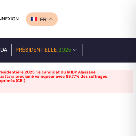
NNEXION
FR
DA
PRÉSIDENTIELLE
2025
résidentielle 2025 : le candidat du RHDP Alassane
uattara proclamé vainqueur avec 89,77% des suffrages
xprimés (CEI)