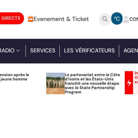
 DIRECTS
Evenement & Ticket
°C
CO
RADIO
SERVICES
LES VÉRIFICATEURS
AGEN
P
ension après le
Le partenariat entre la Côte
O
n jeune homme
d’Ivoire et les États-Unis
e
franchit une nouvelle étape
avec le State Partnership
Program