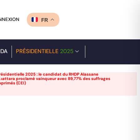
NNEXION
FR
DA
PRÉSIDENTIELLE
2025
résidentielle 2025 : le candidat du RHDP Alassane
uattara proclamé vainqueur avec 89,77% des suffrages
xprimés (CEI)