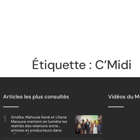
Étiquette :
C’Midi
Articles les plus consultés
Vidéos du 
Sindika, Mahoula Kané et Liliane
Maroune mettent en lumière les
réalités des relations entre
artistes et producteurs dans
« Boss vs Boss »