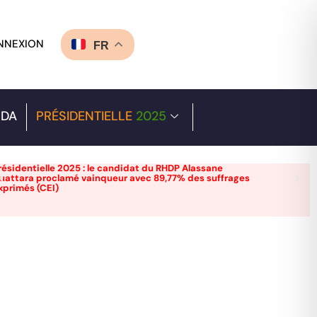
NNEXION
FR
DA
PRÉSIDENTIELLE
2025
résidentielle 2025 : le candidat du RHDP Alassane
uattara proclamé vainqueur avec 89,77% des suffrages
xprimés (CEI)