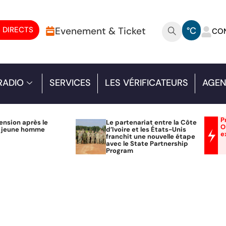
 DIRECTS
Evenement & Ticket
°C
CO
RADIO
SERVICES
LES VÉRIFICATEURS
AGEN
P
ension après le
Le partenariat entre la Côte
O
n jeune homme
d’Ivoire et les États-Unis
e
franchit une nouvelle étape
avec le State Partnership
Program