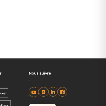
s
Nous suivre
ional
 divers