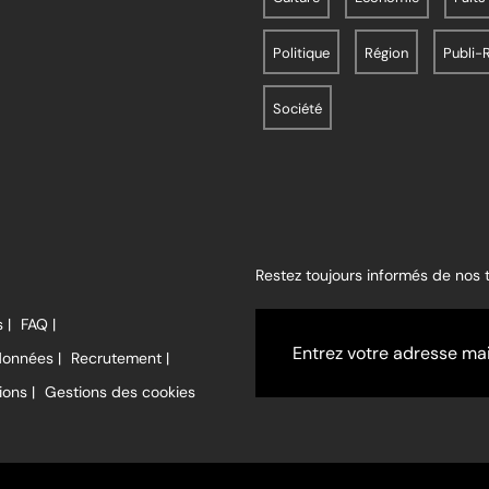
Politique
Région
Publi-
Société
Restez toujours informés de nos
 |
FAQ |
données |
Recrutement |
ions |
Gestions des cookies