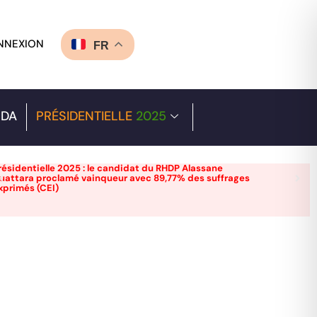
NNEXION
FR
DA
PRÉSIDENTIELLE
2025
résidentielle 2025 : le candidat du RHDP Alassane
uattara proclamé vainqueur avec 89,77% des suffrages
xprimés (CEI)