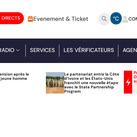
 DIRECTS
Evenement & Ticket
°C
CO
RADIO
SERVICES
LES VÉRIFICATEURS
AGEN
P
ension après le
Le partenariat entre la Côte
O
n jeune homme
d’Ivoire et les États-Unis
e
franchit une nouvelle étape
avec le State Partnership
Program