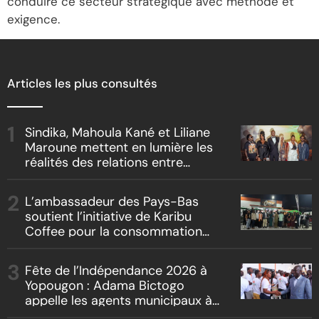
conduire ce secteur stratégique avec méthode et
exigence.
Articles les plus consultés
Sindika, Mahoula Kané et Liliane
Maroune mettent en lumière les
réalités des relations entre
artistes et producteurs dans
« Boss vs Boss »
L’ambassadeur des Pays-Bas
soutient l’initiative de Karibu
Coffee pour la consommation
locale, la traçabilité et le
reboisement
Fête de l’Indépendance 2026 à
Yopougon : Adama Bictogo
appelle les agents municipaux à
être les premiers ambassadeurs