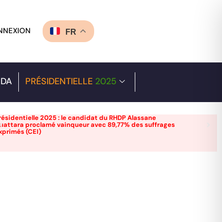
NNEXION
FR
DA
PRÉSIDENTIELLE
2025
résidentielle 2025 : le candidat du RHDP Alassane
uattara proclamé vainqueur avec 89,77% des suffrages
xprimés (CEI)