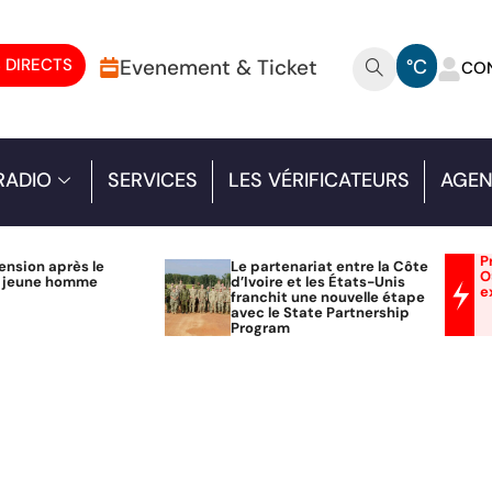
 DIRECTS
Evenement & Ticket
°C
CO
RADIO
SERVICES
LES VÉRIFICATEURS
AGEN
P
ension après le
Le partenariat entre la Côte
O
n jeune homme
d’Ivoire et les États-Unis
e
franchit une nouvelle étape
avec le State Partnership
Program