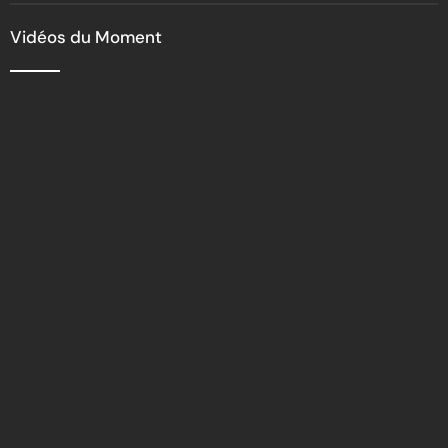
être les premiers ambassadeurs
de la commune
Vidéos du Moment