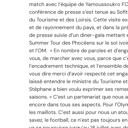
match avec l’équipe de Yamoussoukro FC qu
conférence de presse s’est tenue au Sofit
du Tourisme et des Loirsis. Cette visite e
et de rayonnement du pays, et dans la pr
de presse suivie d’un diner-gala mettant 
Summer Tour des Phocéens sur le sol ivoiri
et l’OM. » En nombre de paroles et d’eng
vous, de marcher avec vous, parce que c’es
l’encadrement technique, et l’ensemble d
vous dire merci d’avoir respecté cet engag
laissé entendre le ministre du Tourisme et 
Stéphane a bien voulu exprimer ses remerc
saisons. « C’est un partenariat que nous 
encore dans tous ses aspects. Pour l’Olymp
les maillots. C’est aussi pour nous un atou
savez, le football, ce n’est pas toujours
va se poursuivre jusqu’au 18 juillet avec 