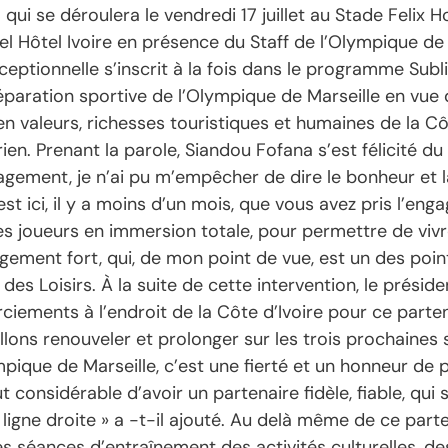
i se déroulera le vendredi 17 juillet au Stade Felix H
el Hôtel Ivoire en présence du Staff de l’Olympique de 
xceptionnelle s’inscrit à la fois dans le programme Sub
éparation sportive de l’Olympique de Marseille en vu
en valeurs, richesses touristiques et humaines de la 
en. Prenant la parole, Siandou Fofana s’est félicité du 
agement, je n’ai pu m’empêcher de dire le bonheur et l
t ici, il y a moins d’un mois, que vous avez pris l’enga
es joueurs en immersion totale, pour permettre de viv
ement fort, qui, de mon point de vue, est un des point
des Loisirs. À la suite de cette intervention, le présid
iements à l’endroit de la Côte d’Ivoire pour ce parten
allons renouveler et prolonger sur les trois prochaine
ique de Marseille, c’est une fierté et un honneur de po
t considérable d’avoir un partenaire fidèle, fiable, qui
 en ligne droite » a -t-il ajouté. Au delà même de ce p
des séances d’entraînement des activités culturelles, d