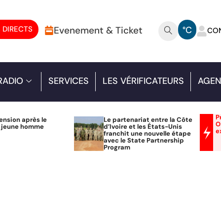
 DIRECTS
Evenement & Ticket
°C
CO
RADIO
SERVICES
LES VÉRIFICATEURS
AGEN
P
ension après le
Le partenariat entre la Côte
O
n jeune homme
d’Ivoire et les États-Unis
e
franchit une nouvelle étape
avec le State Partnership
Program