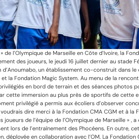
 » de l’Olympique de Marseille en Côte d’Ivoire, la Fo
ement des joueurs, le jeudi 16 juillet dernier au stade
em d’Anoumabo, un établissement co-construit dans le 
 et la Fondation Magic System. Au menu de la rencontr
rivilégiés en bord de terrain et des séances photos po
r cette immersion au plus près de sportifs de cette en
ment privilégié a permis aux écoliers d’observer concrèt
 Je voudrais dire merci à la Fondation CMA CGM et à l
es joueurs de l’équipe de l’Olympique de Marseille » , 
t lors de l’entraînement des Phocéens. En outre, cet
rien, déployée en collaboration avec l’OM. La Fondatio