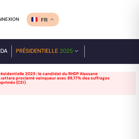
NNEXION
FR
DA
PRÉSIDENTIELLE
2025
résidentielle 2025 : le candidat du RHDP Alassane
uattara proclamé vainqueur avec 89,77% des suffrages
xprimés (CEI)