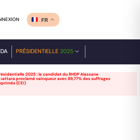
NNEXION
FR
DA
PRÉSIDENTIELLE
2025
résidentielle 2025 : le candidat du RHDP Alassane
uattara proclamé vainqueur avec 89,77% des suffrages
xprimés (CEI)