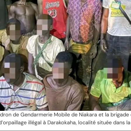
ron de Gendarmerie Mobile de Niakara et la brigade de
orpaillage illégal à Darakokaha, localité située dans 