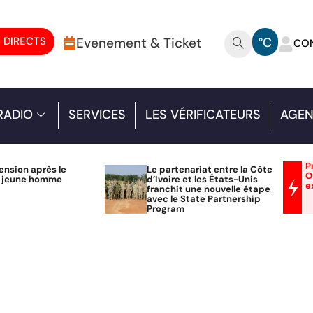
 DIRECTS
Evenement & Ticket
°C
CO
RADIO
SERVICES
LES VÉRIFICATEURS
AGEN
P
ension après le
Le partenariat entre la Côte
O
n jeune homme
d’Ivoire et les États-Unis
e
franchit une nouvelle étape
avec le State Partnership
Program