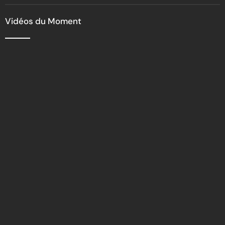
l’hymne officiel de Yopougon
Vidéos du Moment