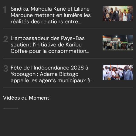
Sindika, Mahoula Kané et Liliane
Maroune mettent en lumière les
réalités des relations entre
artistes et producteurs dans
« Boss vs Boss »
L’ambassadeur des Pays-Bas
soutient l’initiative de Karibu
Coffee pour la consommation
locale, la traçabilité et le
reboisement
Fête de l’Indépendance 2026 à
Yopougon : Adama Bictogo
appelle les agents municipaux à
être les premiers ambassadeurs
de la commune
Vidéos du Moment