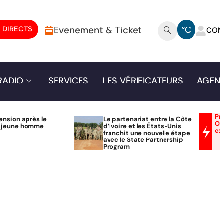
 DIRECTS
Evenement & Ticket
°C
CO
RADIO
SERVICES
LES VÉRIFICATEURS
AGEN
P
ension après le
Le partenariat entre la Côte
O
n jeune homme
d’Ivoire et les États-Unis
e
franchit une nouvelle étape
avec le State Partnership
Program