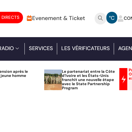
 DIRECTS
Evenement & Ticket
°C
CO
RADIO
SERVICES
LES VÉRIFICATEURS
AGEN
P
ension après le
Le partenariat entre la Côte
O
n jeune homme
d’Ivoire et les États-Unis
e
franchit une nouvelle étape
avec le State Partnership
Program