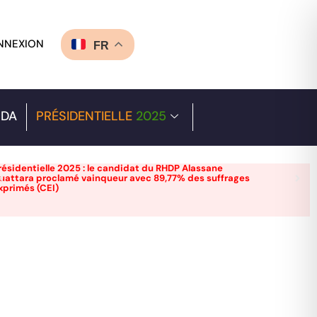
NNEXION
FR
DA
PRÉSIDENTIELLE
2025
résidentielle 2025 : le candidat du RHDP Alassane
uattara proclamé vainqueur avec 89,77% des suffrages
xprimés (CEI)