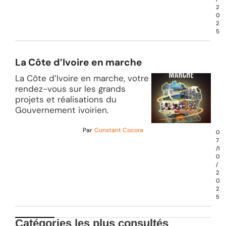
2
0
2
5
La Côte d’Ivoire en marche
La Côte d’Ivoire en marche, votre
rendez-vous sur les grands
projets et réalisations du
Gouvernement ivoirien.
Par
Constant Cocora
0
7
/1
0
/
2
0
2
5
Catégories les plus consultés