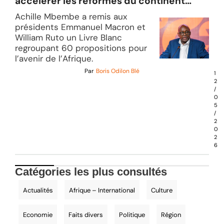
accélérer les réformes du continent
africain
Achille Mbembe a remis aux
présidents Emmanuel Macron et
William Ruto un Livre Blanc
regroupant 60 propositions pour
l’avenir de l’Afrique.
Par
Boris Odilon Blé
1
2
/
0
5
/
2
0
2
6
Catégories les plus consultés
Actualités
Afrique – International
Culture
Economie
Faits divers
Politique
Région