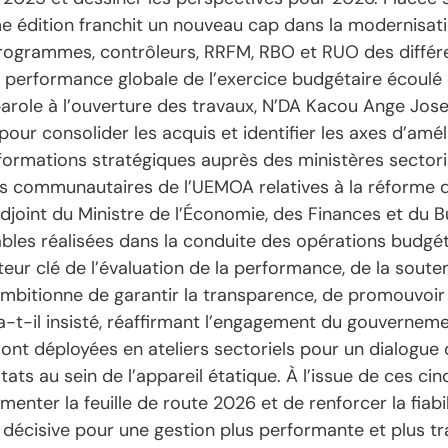
 édition franchit un nouveau cap dans la modernisatio
rogrammes, contrôleurs, RRFM, RBO et RUO des différen
performance globale de l’exercice budgétaire écoulé e
role à l’ouverture des travaux, N’DA Kacou Ange Josep
our consolider les acquis et identifier les axes d’amé
formations stratégiques auprès des ministères sectorie
 communautaires de l’UEMOA relatives à la réforme des
oint du Ministre de l’Économie, des Finances et du B
les réalisées dans la conduite des opérations budgéta
eur clé de l’évaluation de la performance, de la souten
ambitionne de garantir la transparence, de promouvoir
 a-t-il insisté, réaffirmant l’engagement du gouvernem
sont déployées en ateliers sectoriels pour un dialogue 
ltats au sein de l’appareil étatique. À l’issue de ces 
nter la feuille de route 2026 et de renforcer la fiabil
 décisive pour une gestion plus performante et plus tr