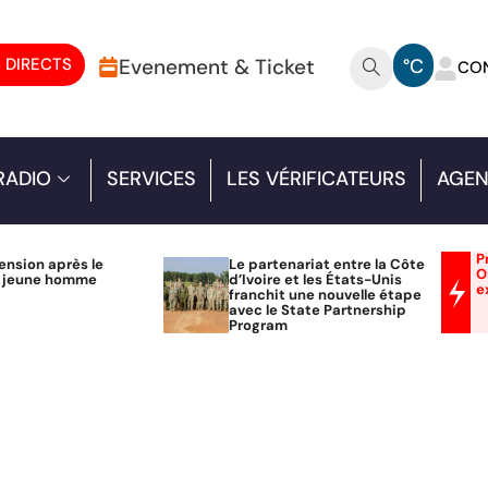
 DIRECTS
Evenement & Ticket
°C
CO
RADIO
SERVICES
LES VÉRIFICATEURS
AGEN
P
ension après le
Le partenariat entre la Côte
O
n jeune homme
d’Ivoire et les États-Unis
e
franchit une nouvelle étape
avec le State Partnership
Program