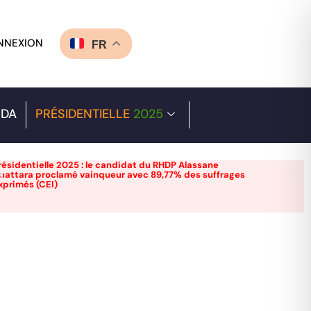
NNEXION
FR
DA
PRÉSIDENTIELLE
2025
résidentielle 2025 : le candidat du RHDP Alassane
uattara proclamé vainqueur avec 89,77% des suffrages
xprimés (CEI)