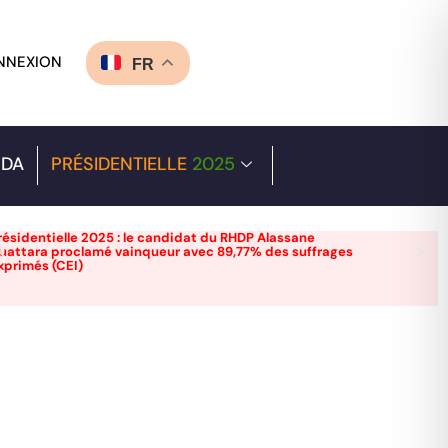
NNEXION
FR
DA
PRÉSIDENTIELLE
2025
résidentielle 2025 : le candidat du RHDP Alassane
uattara proclamé vainqueur avec 89,77% des suffrages
xprimés (CEI)