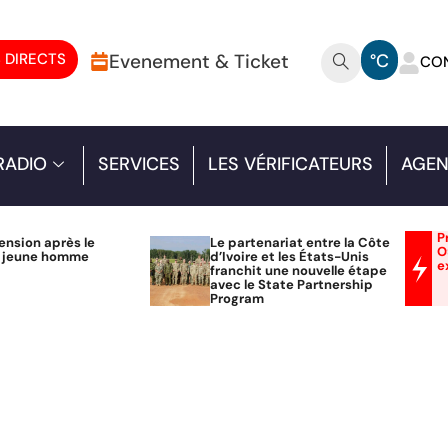
 DIRECTS
Evenement & Ticket
°C
CO
RADIO
SERVICES
LES VÉRIFICATEURS
AGEN
P
ension après le
Le partenariat entre la Côte
O
n jeune homme
d’Ivoire et les États-Unis
e
franchit une nouvelle étape
avec le State Partnership
Program