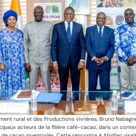
ement rural et des Productions vivrières, Bruno Nabag
cipaux acteurs de la filière café-cacao, dans un conte
e cacao inventoriés. Cette rencontre à Abidjan visait