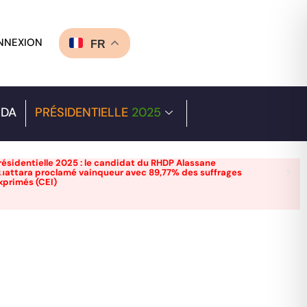
NNEXION
FR
DA
PRÉSIDENTIELLE
2025
résidentielle 2025 : le candidat du RHDP Alassane
uattara proclamé vainqueur avec 89,77% des suffrages
xprimés (CEI)