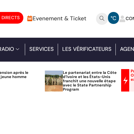
 DIRECTS
Evenement & Ticket
°C
CO
RADIO
SERVICES
LES VÉRIFICATEURS
AGEN
P
ension après le
Le partenariat entre la Côte
O
n jeune homme
d’Ivoire et les États-Unis
e
franchit une nouvelle étape
avec le State Partnership
Program