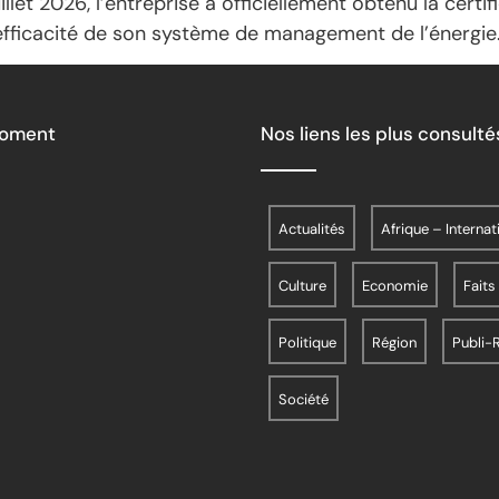
llet 2026, l’entreprise a officiellement obtenu la cert
 l’efficacité de son système de management de l’énergie
Moment
Nos liens les plus consulté
Actualités
Afrique – Internat
Culture
Economie
Faits
Politique
Région
Publi-
Société