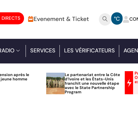
 DIRECTS
Evenement & Ticket
°C
CO
RADIO
SERVICES
LES VÉRIFICATEURS
AGEN
P
ension après le
Le partenariat entre la Côte
O
n jeune homme
d’Ivoire et les États-Unis
e
franchit une nouvelle étape
avec le State Partnership
Program