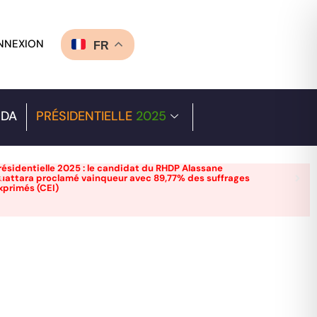
NNEXION
FR
DA
PRÉSIDENTIELLE
2025
résidentielle 2025 : le candidat du RHDP Alassane
uattara proclamé vainqueur avec 89,77% des suffrages
xprimés (CEI)