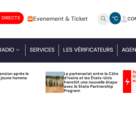
 DIRECTS
Evenement & Ticket
°C
CO
RADIO
SERVICES
LES VÉRIFICATEURS
AGEN
P
ension après le
Le partenariat entre la Côte
O
n jeune homme
d’Ivoire et les États-Unis
e
franchit une nouvelle étape
avec le State Partnership
Program