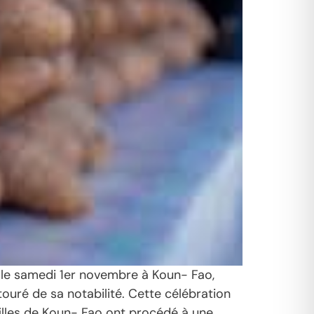
e le samedi 1er novembre à Koun- Fao,
touré de sa notabilité. Cette célébration
t filles de Koun- Fao ont procédé à une