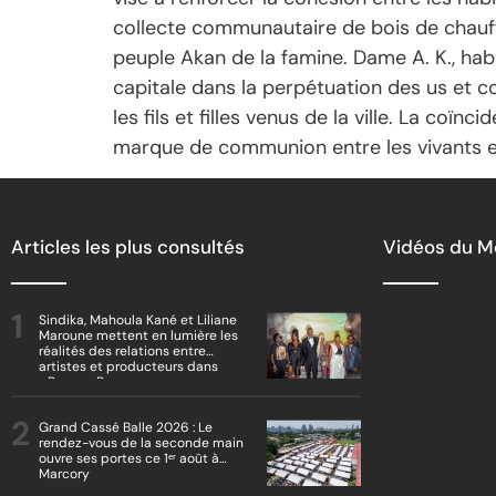
collecte communautaire de bois de chauf
peuple Akan de la famine. Dame A. K., hab
capitale dans la perpétuation des us et c
les fils et filles venus de la ville. La co
marque de communion entre les vivants et l
Articles les plus consultés
Vidéos du 
Sindika, Mahoula Kané et Liliane
Maroune mettent en lumière les
réalités des relations entre
artistes et producteurs dans
« Boss vs Boss »
Grand Cassé Balle 2026 : Le
rendez-vous de la seconde main
ouvre ses portes ce 1ᵉʳ août à
Marcory