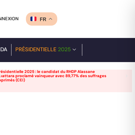
NNEXION
FR
DA
PRÉSIDENTIELLE
2025
résidentielle 2025 : le candidat du RHDP Alassane
uattara proclamé vainqueur avec 89,77% des suffrages
xprimés (CEI)