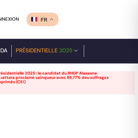
NNEXION
FR
DA
PRÉSIDENTIELLE
2025
résidentielle 2025 : le candidat du RHDP Alassane
uattara proclamé vainqueur avec 89,77% des suffrages
xprimés (CEI)