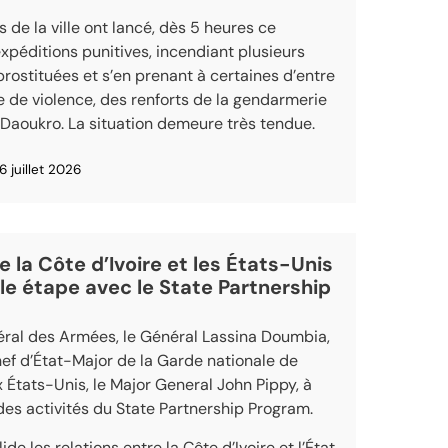
s de la ville ont lancé, dès 5 heures ce
expéditions punitives, incendiant plusieurs
prostituées et s’en prenant à certaines d’entre
e de violence, des renforts de la gendarmerie
Daoukro. La situation demeure très tendue.
6 juillet 2026
e la Côte d’Ivoire et les États-Unis
le étape avec le State Partnership
éral des Armées, le Général Lassina Doumbia,
Chef d’État-Major de la Garde nationale de
x États-Unis, le Major General John Pippy, à
es activités du State Partnership Program.
de les relations entre la Côte d’Ivoire et l’État