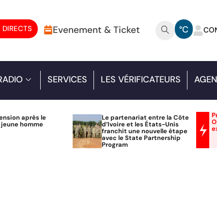
 DIRECTS
Evenement & Ticket
°C
CO
RADIO
SERVICES
LES VÉRIFICATEURS
AGEN
P
ension après le
Le partenariat entre la Côte
O
n jeune homme
d’Ivoire et les États-Unis
e
franchit une nouvelle étape
avec le State Partnership
Program