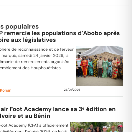
es populaires
P remercie les populations d’Abobo après
oire aux législatives
hère de reconnaissance et de ferveur
a marqué, samedi 24 janvier 2026, la
émonie de remerciements organisée
semblement des Houphouëtistes
 Konan
26/01/2026
air Foot Academy lance sa 3ᵉ édition en
Ivoire et au Bénin
 Foot Academy (CFA) a officiellement
ctivités pour l’année 2026, ce lundi