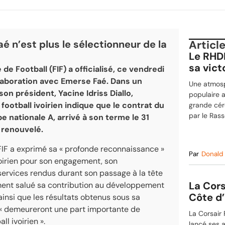
aé n’est plus le sélectionneur de la
Articl
Le RHD
sa vict
de Football (FIF) a officialisé, ce vendredi
collaboration avec Emerse Faé. Dans un
Une atmosp
n président, Yacine Idriss Diallo,
populaire 
 football ivoirien indique que le contrat du
grande cér
par le Ras
e nationale A, arrivé à son terme le 31
s renouvelé.
FIF a exprimé sa « profonde reconnaissance »
Par
Donald
ivoirien pour son engagement, son
services rendus durant son passage à la tête
La Cors
ement salué sa contribution au développement
Côte d’
ainsi que les résultats obtenus sous sa
s « demeureront une part importante de
La Corsair
ll ivoirien ».
lancé ses a