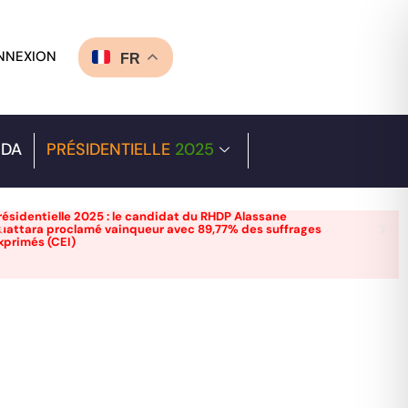
NNEXION
FR
DA
PRÉSIDENTIELLE
2025
résidentielle 2025 : le candidat du RHDP Alassane
uattara proclamé vainqueur avec 89,77% des suffrages
xprimés (CEI)