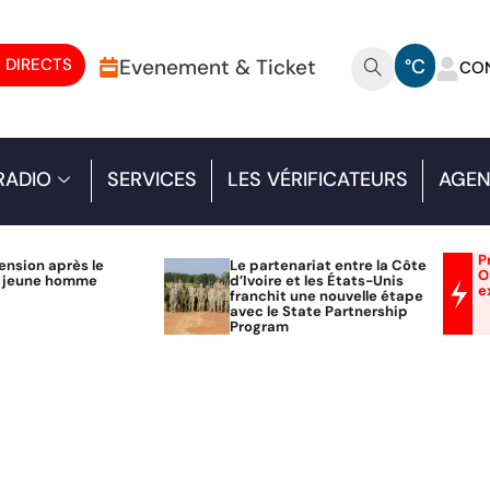
 DIRECTS
Evenement & Ticket
°C
CO
RADIO
SERVICES
LES VÉRIFICATEURS
AGEN
P
ension après le
Le partenariat entre la Côte
O
n jeune homme
d’Ivoire et les États-Unis
e
franchit une nouvelle étape
avec le State Partnership
Program