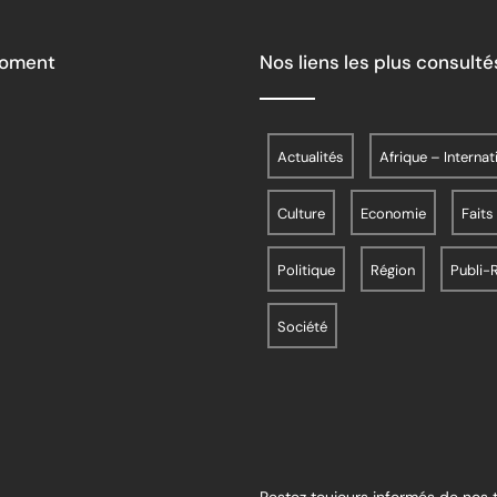
Moment
Nos liens les plus consulté
Actualités
Afrique – Internat
Culture
Economie
Faits
Politique
Région
Publi-
Société
Restez toujours informés de nos