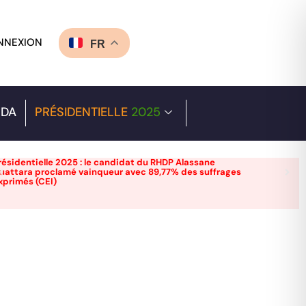
NNEXION
FR
DA
PRÉSIDENTIELLE
2025
résidentielle 2025 : le candidat du RHDP Alassane
uattara proclamé vainqueur avec 89,77% des suffrages
xprimés (CEI)