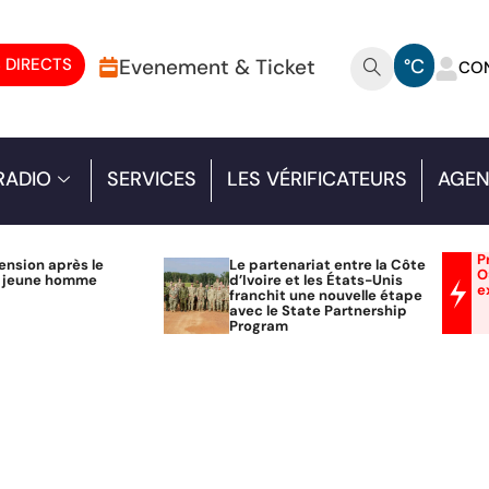
 DIRECTS
Evenement & Ticket
°C
CO
RADIO
SERVICES
LES VÉRIFICATEURS
AGEN
P
ension après le
Le partenariat entre la Côte
O
n jeune homme
d’Ivoire et les États-Unis
e
franchit une nouvelle étape
avec le State Partnership
Program