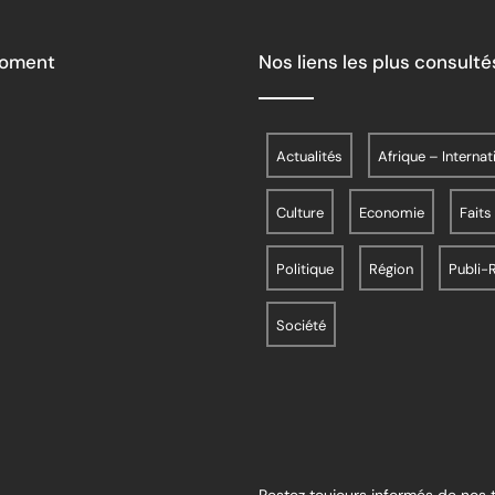
Moment
Nos liens les plus consulté
Actualités
Afrique – Internat
Culture
Economie
Faits
Politique
Région
Publi-
Société
Restez toujours informés de nos