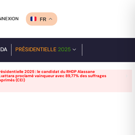
NNEXION
FR
DA
PRÉSIDENTIELLE
2025
résidentielle 2025 : le candidat du RHDP Alassane
uattara proclamé vainqueur avec 89,77% des suffrages
xprimés (CEI)