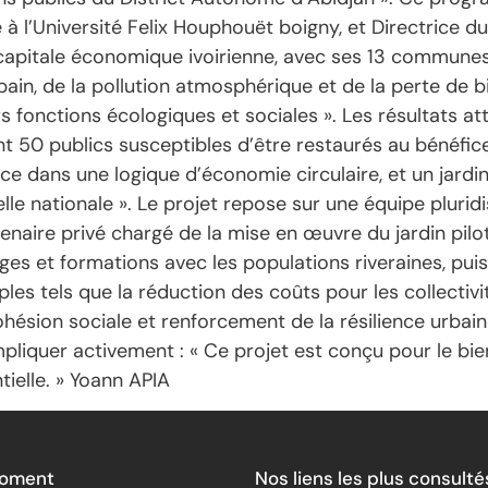
 à l’Université Felix Houphouët boigny, et Directrice du
a capitale économique ivoirienne, avec ses 13 communes,
in, de la pollution atmosphérique et de la perte de bio
s fonctions écologiques et sociales ». Les résultats a
ont 50 publics susceptibles d’être restaurés au bénéfic
ce dans une logique d’économie circulaire, et un jard
elle nationale ». Le projet repose sur une équipe plurid
tenaire privé chargé de la mise en œuvre du jardin pil
ges et formations avec les populations riveraines, puis 
ples tels que la réduction des coûts pour les collectivi
ohésion sociale et renforcement de la résilience urbaine
impliquer activement : « Ce projet est conçu pour le b
tielle. » Yoann APIA
Moment
Nos liens les plus consulté