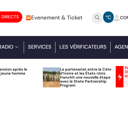
 DIRECTS
Evenement & Ticket
°C
CO
RADIO
SERVICES
LES VÉRIFICATEURS
AGEN
P
ension après le
Le partenariat entre la Côte
O
n jeune homme
d’Ivoire et les États-Unis
e
franchit une nouvelle étape
avec le State Partnership
Program