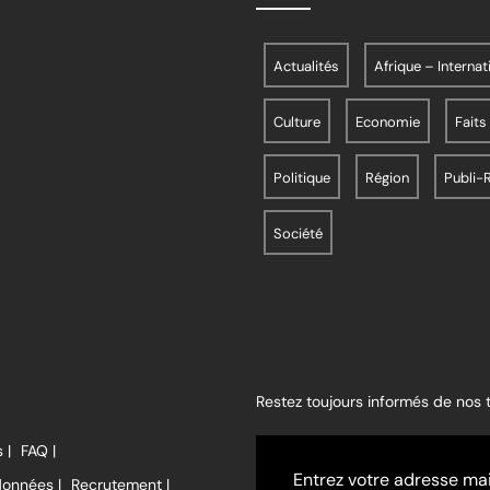
Actualités
Afrique – Internat
Culture
Economie
Faits
Politique
Région
Publi-
Société
Restez toujours informés de nos
 |
FAQ |
données |
Recrutement |