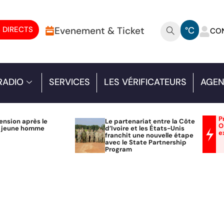
 DIRECTS
Evenement & Ticket
°C
CO
RADIO
SERVICES
LES VÉRIFICATEURS
AGEN
P
ension après le
Le partenariat entre la Côte
O
n jeune homme
d’Ivoire et les États-Unis
e
franchit une nouvelle étape
avec le State Partnership
Program