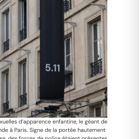
xuelles d’apparence enfantine, le géant de
e à Paris. Signe de la portée hautement
se, des forces de police étaient présentes