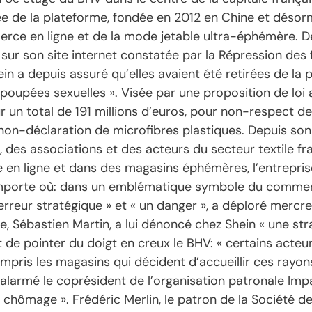
ée de la plateforme, fondée en 2012 en Chine et désorma
rce en ligne et de la mode jetable ultra-éphémère. De
ur son site internet constatée par la Répression des f
hein a depuis assuré qu’elles avaient été retirées de la
poupées sexuelles ». Visée par une proposition de loi a
n total de 191 millions d’euros, pour non-respect de l
on-déclaration de microfibres plastiques. Depuis son
, des associations et des acteurs du secteur textile fr
e en ligne et dans des magasins éphémères, l’entrepri
importe où: dans un emblématique symbole du commerce
e erreur stratégique » et « un danger », a déploré mercred
ie, Sébastien Martin, a lui dénoncé chez Shein « une str
nt de pointer du doigt en creux le BHV: « certains act
mpris les magasins qui décident d’accueillir ces rayons-
est alarmé le coprésident de l’organisation patronale Im
le chômage ». Frédéric Merlin, le patron de la Société