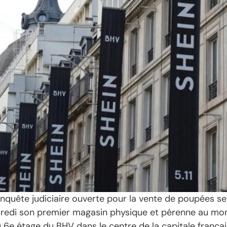
’enquête judiciaire ouverte pour la vente de poupées se
redi son premier magasin physique et pérenne au mond
6e étage du BHV dans le centre de la capitale françai