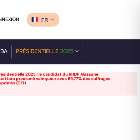
NNEXION
FR
DA
PRÉSIDENTIELLE
2025
résidentielle 2025 : le candidat du RHDP Alassane
uattara proclamé vainqueur avec 89,77% des suffrages
xprimés (CEI)