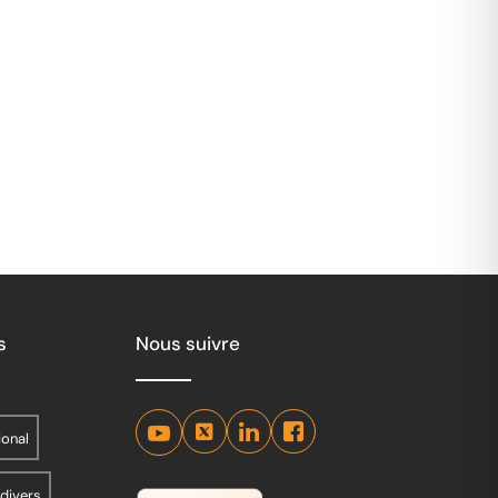
s
Nous suivre
ional
 divers