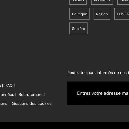
Politique
Région
Publi-
Société
Restez toujours informés de nos
 |
FAQ |
données |
Recrutement |
ions |
Gestions des cookies