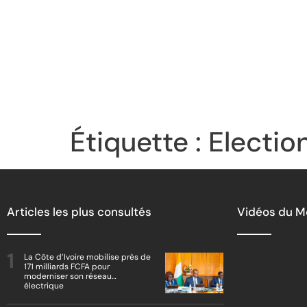
Étiquette :
Electio
Articles les plus consultés
Vidéos du 
La Côte d’Ivoire mobilise près de
171 milliards FCFA pour
moderniser son réseau
électrique