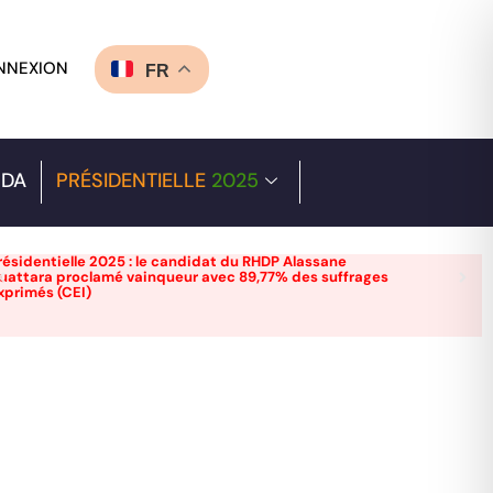
NNEXION
FR
DA
PRÉSIDENTIELLE
2025
résidentielle 2025 : le candidat du RHDP Alassane
uattara proclamé vainqueur avec 89,77% des suffrages
xprimés (CEI)