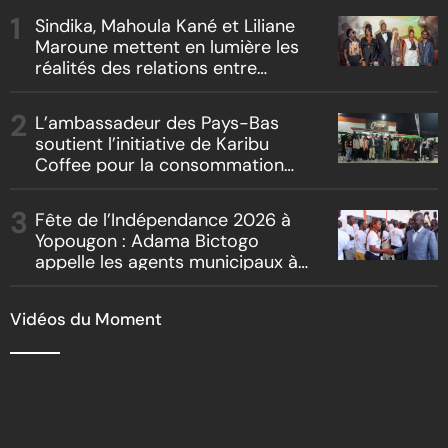
Sindika, Mahoula Kané et Liliane
Maroune mettent en lumière les
réalités des relations entre
artistes et producteurs dans
« Boss vs Boss »
L’ambassadeur des Pays-Bas
soutient l’initiative de Karibu
Coffee pour la consommation
locale, la traçabilité et le
reboisement
Fête de l’Indépendance 2026 à
Yopougon : Adama Bictogo
appelle les agents municipaux à
être les premiers ambassadeurs
de la commune
Vidéos du Moment