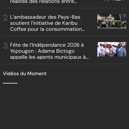
réalités des relations entre
artistes et producteurs dans
« Boss vs Boss »
L’ambassadeur des Pays-Bas
soutient l’initiative de Karibu
Coffee pour la consommation
locale, la traçabilité et le
reboisement
Fête de l’Indépendance 2026 à
Yopougon : Adama Bictogo
appelle les agents municipaux à
être les premiers ambassadeurs
de la commune
Vidéos du Moment