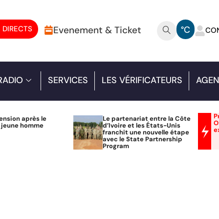
 DIRECTS
Evenement & Ticket
°C
CO
RADIO
SERVICES
LES VÉRIFICATEURS
AGEN
P
ension après le
Le partenariat entre la Côte
O
n jeune homme
d’Ivoire et les États-Unis
e
franchit une nouvelle étape
avec le State Partnership
Program