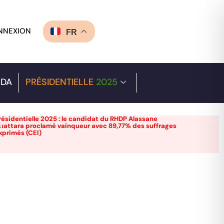
NNEXION
FR
DA
PRÉSIDENTIELLE
2025
résidentielle 2025 : le candidat du RHDP Alassane
uattara proclamé vainqueur avec 89,77% des suffrages
xprimés (CEI)