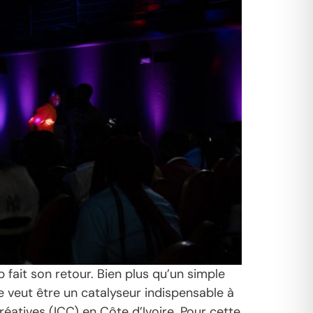
ait son retour. Bien plus qu’un simple
 veut être un catalyseur indispensable à
réatives (ICC) en Côte d’Ivoire. Pour cette