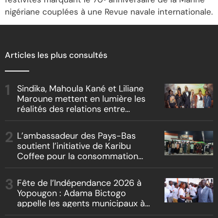
nigériane couplées à une Revue navale internationale.
Articles les plus consultés
Sindika, Mahoula Kané et Liliane
Maroune mettent en lumière les
réalités des relations entre
artistes et producteurs dans
« Boss vs Boss »
L’ambassadeur des Pays-Bas
soutient l’initiative de Karibu
Coffee pour la consommation
locale, la traçabilité et le
reboisement
Fête de l’Indépendance 2026 à
Yopougon : Adama Bictogo
appelle les agents municipaux à
être les premiers ambassadeurs