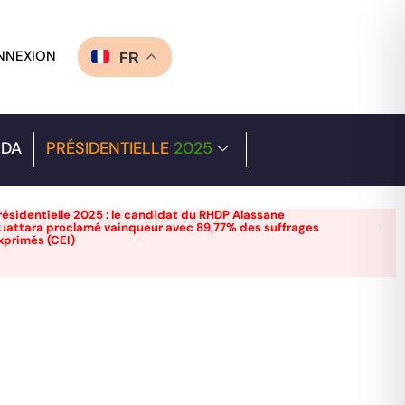
NNEXION
FR
DA
PRÉSIDENTIELLE
2025
résidentielle 2025 : le candidat du RHDP Alassane
uattara proclamé vainqueur avec 89,77% des suffrages
xprimés (CEI)