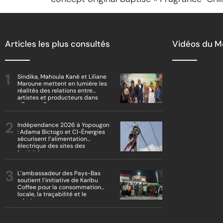
Articles les plus consultés
Vidéos du 
Sindika, Mahoula Kané et Liliane
Maroune mettent en lumière les
réalités des relations entre
artistes et producteurs dans
« Boss vs Boss »
Indépendance 2026 à Yopougon
: Adama Bictogo et CI-Énergies
sécurisent l’alimentation
électrique des sites des
festivités
L’ambassadeur des Pays-Bas
soutient l’initiative de Karibu
Coffee pour la consommation
locale, la traçabilité et le
reboisement