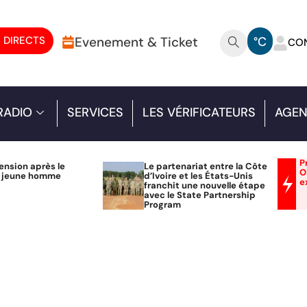
 DIRECTS
Evenement & Ticket
°C
CO
RADIO
SERVICES
LES VÉRIFICATEURS
AGEN
P
ension après le
Le partenariat entre la Côte
O
n jeune homme
d’Ivoire et les États-Unis
e
franchit une nouvelle étape
avec le State Partnership
Program