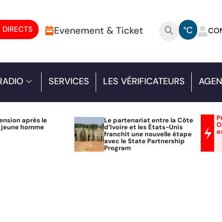
 DIRECTS
Evenement & Ticket
°C
CO
RADIO
SERVICES
LES VÉRIFICATEURS
AGEN
P
ension après le
Le partenariat entre la Côte
O
n jeune homme
d’Ivoire et les États-Unis
e
franchit une nouvelle étape
avec le State Partnership
Program