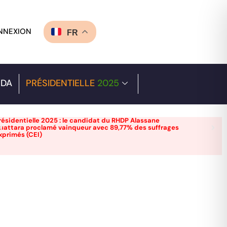
NNEXION
FR
DA
PRÉSIDENTIELLE
2025
résidentielle 2025 : le candidat du RHDP Alassane
uattara proclamé vainqueur avec 89,77% des suffrages
xprimés (CEI)