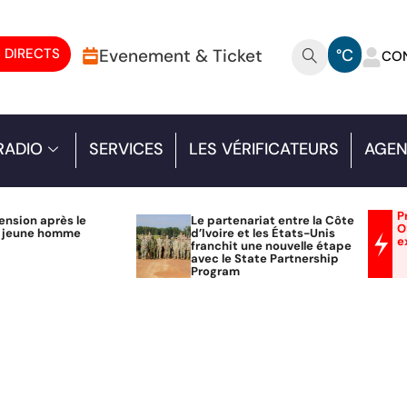
 DIRECTS
Evenement & Ticket
°C
CO
RADIO
SERVICES
LES VÉRIFICATEURS
AGEN
P
ension après le
Le partenariat entre la Côte
O
n jeune homme
d’Ivoire et les États-Unis
e
franchit une nouvelle étape
avec le State Partnership
Program