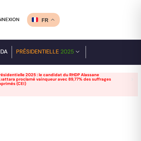
NNEXION
FR
DA
PRÉSIDENTIELLE
2025
résidentielle 2025 : le candidat du RHDP Alassane
uattara proclamé vainqueur avec 89,77% des suffrages
xprimés (CEI)