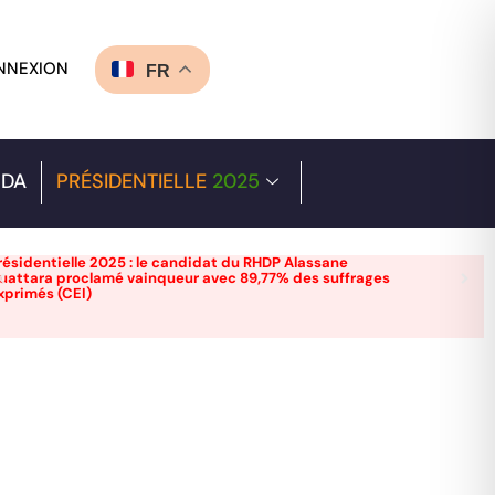
NNEXION
FR
DA
PRÉSIDENTIELLE
2025
résidentielle 2025 : le candidat du RHDP Alassane
uattara proclamé vainqueur avec 89,77% des suffrages
xprimés (CEI)