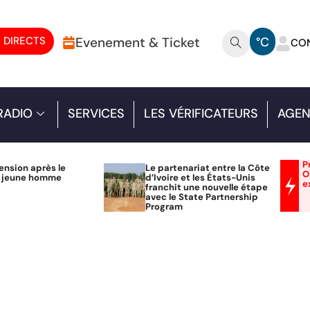
 DIRECTS
Evenement & Ticket
°C
CO
RADIO
SERVICES
LES VÉRIFICATEURS
AGEN
P
ension après le
Le partenariat entre la Côte
O
n jeune homme
d’Ivoire et les États-Unis
e
franchit une nouvelle étape
avec le State Partnership
Program