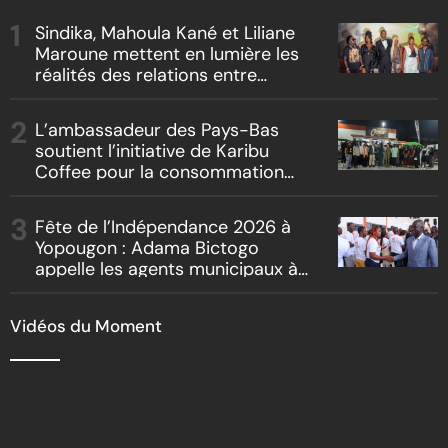
Sindika, Mahoula Kané et Liliane
Maroune mettent en lumière les
réalités des relations entre
artistes et producteurs dans
« Boss vs Boss »
L’ambassadeur des Pays-Bas
soutient l’initiative de Karibu
Coffee pour la consommation
locale, la traçabilité et le
reboisement
Fête de l’Indépendance 2026 à
Yopougon : Adama Bictogo
appelle les agents municipaux à
être les premiers ambassadeurs
de la commune
Vidéos du Moment