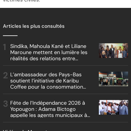
Articles les plus consultés
Sindika, Mahoula Kané et Liliane
Maroune mettent en lumière les
réalités des relations entre
artistes et producteurs dans
« Boss vs Boss »
L’ambassadeur des Pays-Bas
soutient l’initiative de Karibu
Coffee pour la consommation
locale, la traçabilité et le
reboisement
Fête de l’Indépendance 2026 à
Yopougon : Adama Bictogo
appelle les agents municipaux à
être les premiers ambassadeurs
de la commune