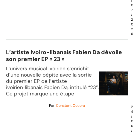
/
0
7
/
2
0
2
6
L’artiste Ivoiro-libanais Fabien Da dévoile
son premier EP « 23 »
L’univers musical ivoirien s’enrichit
d’une nouvelle pépite avec la sortie
du premier EP de l’artiste
ivoirien‑libanais Fabien Da, intitulé “23”.
Ce projet marque une étape
Par
Constant Cocora
2
4
/
0
6
/