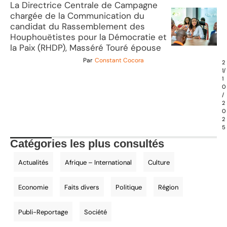
La Directrice Centrale de Campagne
chargée de la Communication du
candidat du Rassemblement des
Houphouëtistes pour la Démocratie et
la Paix (RHDP), Masséré Touré épouse
Par
Constant Cocora
2
1/
1
0
/
2
0
2
5
Catégories les plus consultés
Actualités
Afrique – International
Culture
Economie
Faits divers
Politique
Région
Publi-Reportage
Société