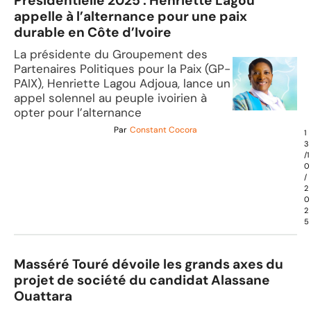
Présidentielle 2025 : Henriette Lagou
appelle à l’alternance pour une paix
durable en Côte d’Ivoire
La présidente du Groupement des
Partenaires Politiques pour la Paix (GP-
PAIX), Henriette Lagou Adjoua, lance un
appel solennel au peuple ivoirien à
opter pour l’alternance
Par
Constant Cocora
1
3
/1
0
/
2
0
2
5
Masséré Touré dévoile les grands axes du
projet de société du candidat Alassane
Ouattara