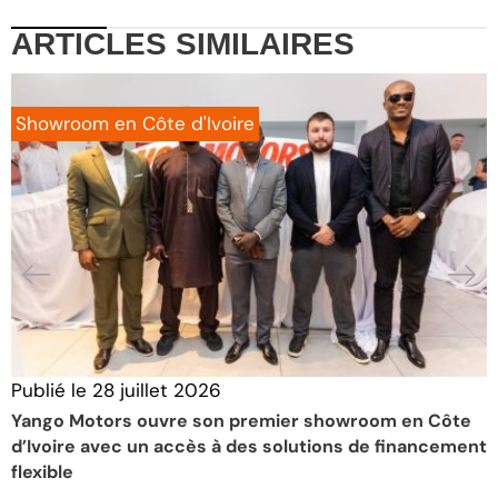
ARTICLES
SIMILAIRES
Showroom en Côte d'Ivoire
Publié le
28 juillet 2026
P
Yango Motors ouvre son premier showroom en Côte
D
d’Ivoire avec un accès à des solutions de financement
f
flexible