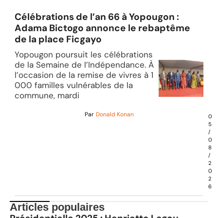
Célébrations de l’an 66 à Yopougon :
Adama Bictogo annonce le rebaptême
de la place Ficgayo
Yopougon poursuit les célébrations
de la Semaine de l’Indépendance. À
l’occasion de la remise de vivres à 1
000 familles vulnérables de la
commune, mardi
Par
Donald Konan
0
5
/
0
8
/
2
0
2
6
Articles populaires