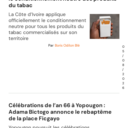
du tabac
La Côte d’Ivoire applique
officiellement le conditionnement
neutre pour tous les produits du
tabac commercialisés sur son
territoire
Par
Boris Odilon Blé
0
5
/
0
8
/
2
0
2
6
Célébrations de l’an 66 à Yopougon :
Adama Bictogo annonce le rebaptême
de la place Ficgayo
Yopougon poursuit les célébrations