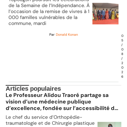
de la Semaine de l’Indépendance. À
l’occasion de la remise de vivres à 1
000 familles vulnérables de la
commune, mardi
Par
Donald Konan
0
5
/
0
8
/
2
0
2
6
Articles populaires
Le Professeur Alidou Traoré partage sa
vision d’une médecine publique
d’excellence, fondée sur l’accessibilité des
soins, l’innovation et la formation de la
Le chef du service d’Orthopédie-
relève
traumatologie et de Chirurgie plastique