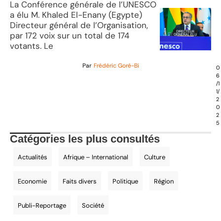
La Conférence générale de l’UNESCO
a élu M. Khaled El-Enany (Egypte)
Directeur général de l’Organisation,
par 172 voix sur un total de 174
votants. Le
Par
Frédéric Goré-Bi
0
6
/1
1/
2
0
2
5
Catégories les plus consultés
Actualités
Afrique – International
Culture
Economie
Faits divers
Politique
Région
Publi-Reportage
Société