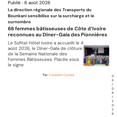
Publié :
6 août 2026
La direction régionale des Transports du
Bounkani sensibilise sur la surcharge et le
surnombre
66 femmes bâtisseuses de Côte d’Ivoire
reconnues au Dîner-Gala des Pionnières
Le Sofitel Hôtel Ivoire a accueilli le 4
août 2026, le Dîner-Gala de clôture
de la Semaine Nationale des
Femmes Bâtisseuses. Placée sous
le signe
Par
Constant Cocora
0
5
/
0
8
/
2
0
2
6