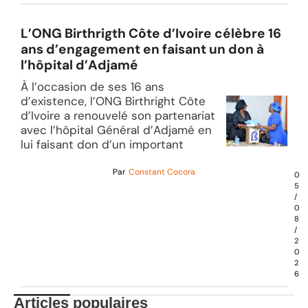
L’ONG Birthrigth Côte d’Ivoire célèbre 16
ans d’engagement en faisant un don à
l’hôpital d’Adjamé
À l’occasion de ses 16 ans
d’existence, l’ONG Birthright Côte
d’Ivoire a renouvelé son partenariat
avec l’hôpital Général d’Adjamé en
lui faisant don d’un important
Par
Constant Cocora
0
5
/
0
8
/
2
0
2
6
Articles populaires