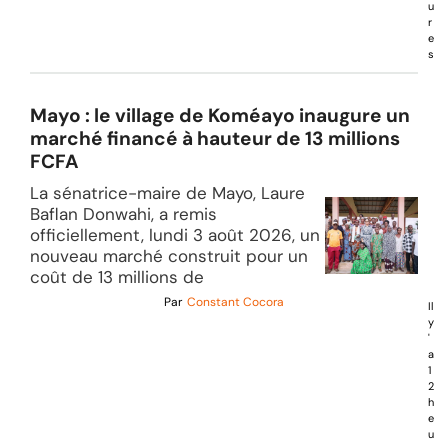
u
r
e
s
Mayo : le village de Koméayo inaugure un
marché financé à hauteur de 13 millions
FCFA
La sénatrice-maire de Mayo, Laure
Baflan Donwahi, a remis
officiellement, lundi 3 août 2026, un
nouveau marché construit pour un
coût de 13 millions de
Par
Constant Cocora
Il
y
'
a
1
2
h
e
u